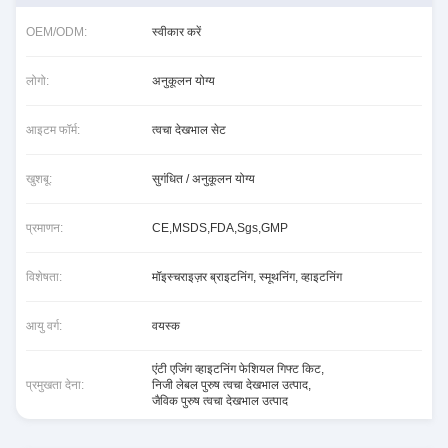
OEM/ODM:
स्वीकार करें
लोगो:
अनुकूलन योग्य
आइटम फॉर्म:
त्वचा देखभाल सेट
खुशबू:
सुगंधित / अनुकूलन योग्य
प्रमाणन:
CE,MSDS,FDA,Sgs,GMP
विशेषता:
मॉइस्चराइज़र ब्राइटनिंग, स्मूथनिंग, व्हाइटनिंग
आयु वर्ग:
वयस्क
एंटी एजिंग व्हाइटनिंग फेशियल गिफ्ट किट
,
प्रमुखता देना:
निजी लेबल पुरुष त्वचा देखभाल उत्पाद
,
जैविक पुरुष त्वचा देखभाल उत्पाद