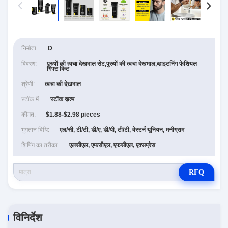
निर्माता:
D
विवरण:
पुरुषों की त्वचा देखभाल सेट,पुरुषों की त्वचा देखभाल,व्हाइटनिंग फेशियल
गिफ्ट किट
श्रेणी:
त्वचा की देखभाल
स्टॉक में:
स्टॉक ख़त्म
कीमत:
$1.88-$2.98 pieces
भुगतान विधि:
एल/सी, टी/टी, डी/ए, डी/पी, टी/टी, वेस्टर्न यूनियन, मनीग्राम
शिपिंग का तरीका:
एलसीएल, एफसीएल, एफसीएल, एक्सप्रेस
RFQ
विनिर्देश